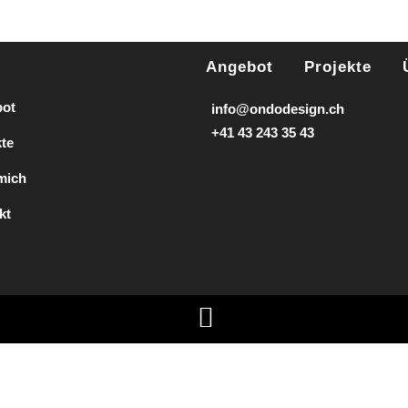
Angebot
Projekte
ot
info@ondodesign.ch
+41 43 243 35 43
kte
mich
kt